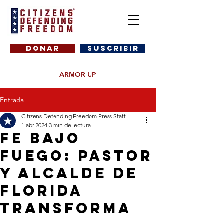
DONAR
SUSCRIBIR
ARMOR UP
Entrada
Citizens Defending Freedom Press Staff
1 abr 2024
3 min de lectura
Fe bajo
fuego: Pastor
y alcalde de
Florida
transforma