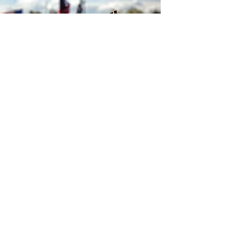
“CONSIDERAMOS QUE ESTAS
VERDADES SON EVIDENTES: QUE
TODOS LOS HOMBRES SON CREADOS
IGUALES, QUE SON DOTADOS POR SU
CREADOR DE CIERTOS DERECHOS
INALIENABLES, QUE ENTRE ESTOS
ESTÁN LA VIDA, LA LIBERTAD Y LA
BÚSQUEDA DE LA FELICIDAD”.
Acerca de
Quienes somos
Nuestras ubicaciones
Asociaciones
Recursos
Biblioteca de recursos
CDF Fe