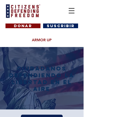
DONAR
SUSCRIBIR
ARMOR UP
ciudadanos
defendiendo la
libertad en el
aire