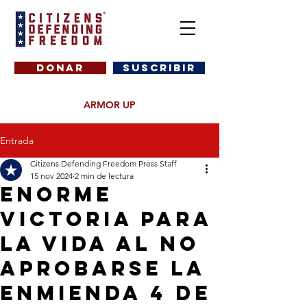
DONAR
SUSCRIBIR
ARMOR UP
Entrada
Citizens Defending Freedom Press Staff
15 nov 2024
2 min de lectura
ENORME
VICTORIA PARA
LA VIDA AL NO
APROBARSE LA
ENMIENDA 4 DE