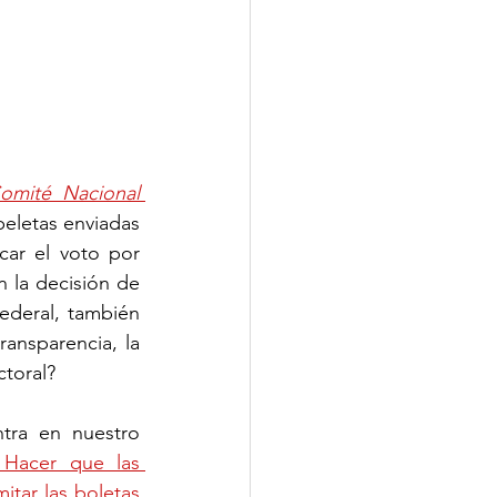
mité Nacional 
eletas enviadas 
ar el voto por 
n la decisión de 
deral, también 
nsparencia, la 
ctoral?
ra en nuestro 
Hacer que las 
itar las boletas 