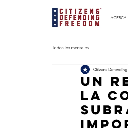
ACERCA 
Todos los mensajes
Citizens Defending
Un r
la C
subr
impo