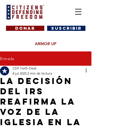
DONAR
SUSCRIBIR
ARMOR UP
Entrada
CDF Faith Desk
8 jul 2025
2 min de lectura
La decisión
del IRS
reafirma la
voz de la
Iglesia en la