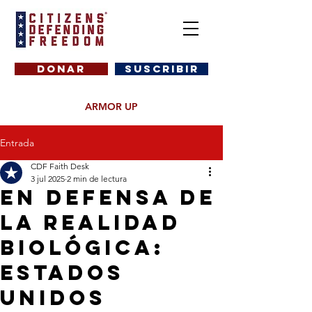
DONAR
SUSCRIBIR
ARMOR UP
Entrada
CDF Faith Desk
3 jul 2025
2 min de lectura
En defensa de
la realidad
biológica:
Estados
Unidos